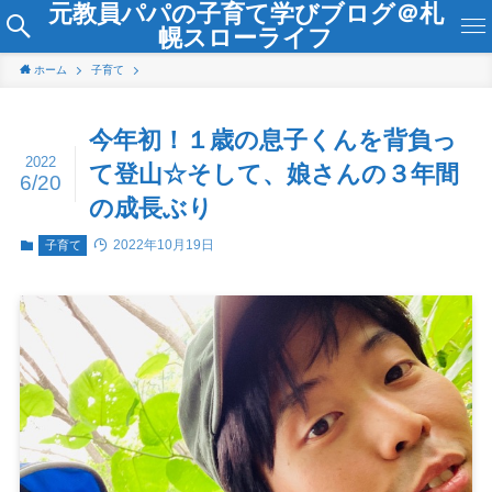
元教員パパの子育て学びブログ＠札
幌スローライフ
ホーム
子育て
今年初！１歳の息子くんを背負っ
2022
て登山☆そして、娘さんの３年間
6/20
の成長ぶり
2022年10月19日
子育て