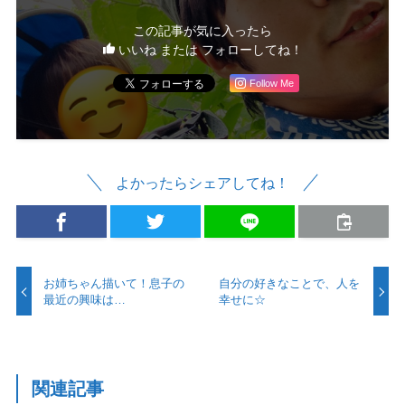
この記事が気に入ったら
いいね または フォローしてね！
Follow Me
よかったらシェアしてね！
お姉ちゃん描いて！息子の
自分の好きなことで、人を
最近の興味は…
幸せに☆
関連記事