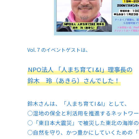
Vol.７のイベントゲストは、
NPO法人 「人まち育てI &I」理事長の
鈴木 玲（あきら）さんでした！
鈴木さんは、「人まち育てI &I」として、
○湿地の保全と利活用を推進するネットワー
○「東日本大震災」で被災した東北の海岸の
○自然を守り、かつ豊かにしていくための「