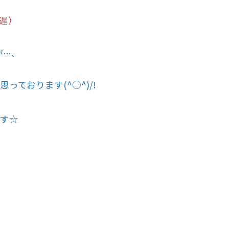
遅）
が…、
ております(^○^)/!
す☆