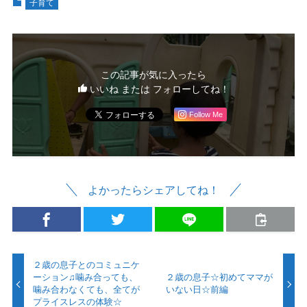
子育て
この記事が気に入ったら
いいね または フォローしてね！
Follow Me
よかったらシェアしてね！
２歳の息子とのコミュニケ
ーション♫噛み合っても、
２歳の息子☆初めてママが
噛み合わなくても、全てが
いない日☆前編
プライスレスの体験☆