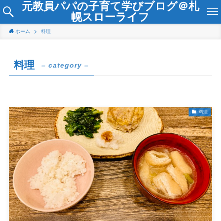
元教員パパの子育て学びブログ＠札
幌スローライフ
ホーム
料理
料理
– category –
料理